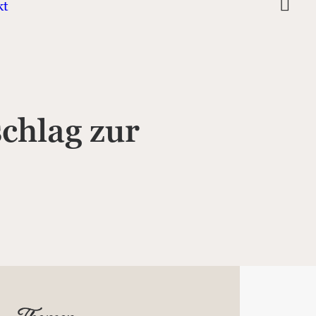
kt
schlag zur