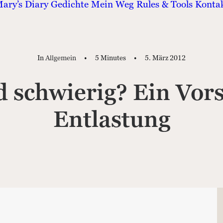
ary’s Diary
Gedichte
Mein Weg
Rules & Tools
Konta
In
Allgemein
•
5 Minutes
•
5. März 2012
d schwierig? Ein Vor
Entlastung