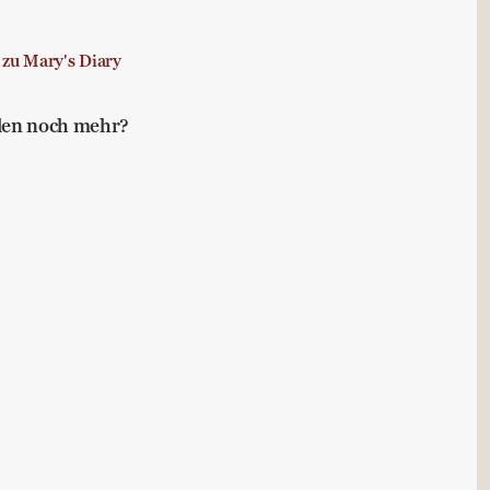
 zu Mary's Diary
llen noch mehr?
Buchtipps für die Leisen im Lande
bstmanagement
er Worte