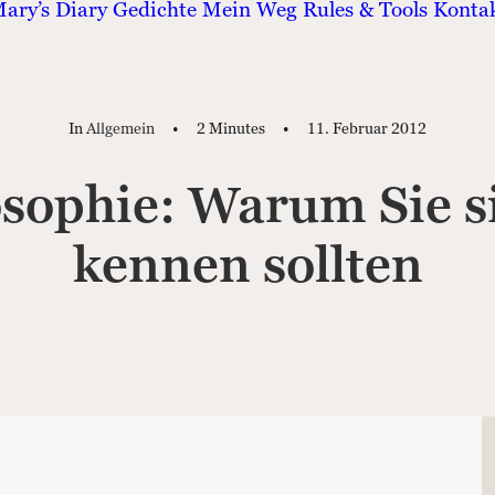
ary’s Diary
Gedichte
Mein Weg
Rules & Tools
Konta
In
Allgemein
•
2 Minutes
•
11. Februar 2012
sophie: Warum Sie s
kennen sollten