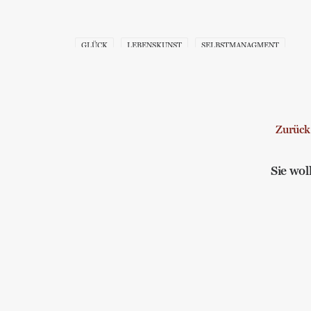
GLÜCK
LEBENSKUNST
SELBSTMANAGMENT
Zurück
Sie wo
Ich bin eine Melancholikerin! und 2 
Selbstmanagement
,
Allgemein
,
Lebenskunst
,
Balanc
Neujahrsfrustbrief