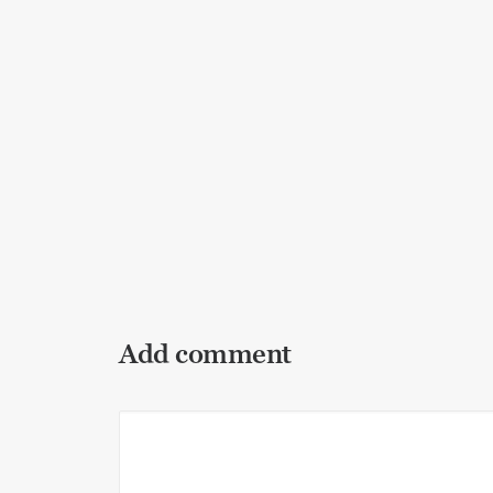
Allgemein
Krieg oder Frieden? Von der Macht d
Allgemein
,
Lebenskunst
,
Bewusstheit
Add comment