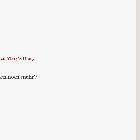
 zu Mary's Diary
llen noch mehr?
Buchtipps für die Leisen im Lande
e
,
Bewusstheit