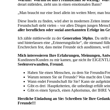
derart mitleiden, zieht uns in einen emotionalen Bann?
„Man braucht nur eine Insel allein im weiten Meer, man br
Diese Inseln zu finden, wird aber in modernen Zeiten imme
Freundschaft steht vielen – vor allen Dingen jungen Mensc
aller beruflichen oder sozial anerkannten Erfolge im 
Ich zähle mittlerweile zu der
Generation 50plus
. Da stellt
und hinterlassen eine „Erinnerungslücke“, die niemand füll
Erschrecken fest, dass meine Freunde sich ausdünnen, weil 
M
ich interessieren Ihre Erfahrungen, Meinungen, Ant
Kundinnen/Kunden zu mir kamen, gar nicht ihr EIGENTLI
Seelenverwandten, Freund.
Haben Sie einen Menschen, zu dem Sie Freundin/Fre
Warum nennen Sie sie Freunde? Was macht den Unte
Wann endet Freundschaft für Sie? Kann sie aufgek
Gibt es drei Hauptkriterien, die unbedingt erfüllt s
Gibt es einen Spruch, einen Aphorismus, der IHRE 
Herzliche Einladung an Sie: Schreiben Sie Ihre Geda
Freunde!!!