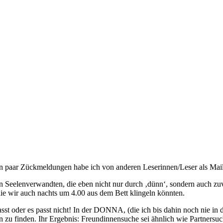
 Ein paar Zückmeldungen habe ich von anderen Leserinnen/Leser als Ma
en Seelenverwandten, die eben nicht nur durch ‚dünn‘, sondern auch zuv
die wir auch nachts um 4.00 aus dem Bett klingeln könnten.
sst oder es passt nicht! In der DONNA, (die ich bis dahin noch nie in d
in zu finden. Ihr Ergebnis: Freundinnensuche sei ähnlich wie Partnersu