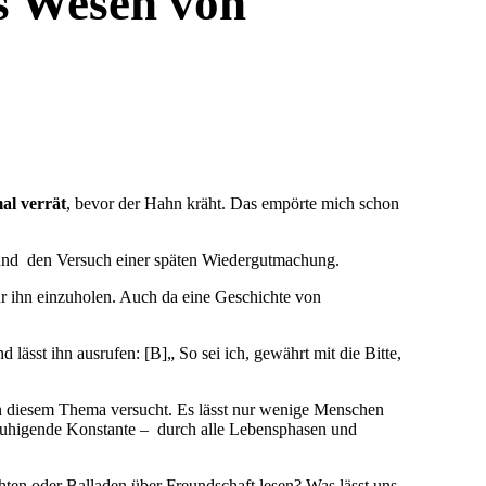
as Wesen von
al verrät
, bevor der Hahn kräht. Das empörte mich schon
t und den Versuch einer späten Wiedergutmachung.
ür ihn einzuholen. Auch da eine Geschichte von
lässt ihn ausrufen: [B]„ So sei ich, gewährt mit die Bitte,
n diesem Thema versucht. Es lässt nur wenige Menschen
beruhigende Konstante – durch alle Lebensphasen und
ten oder Balladen über Freundschaft lesen? Was lässt uns