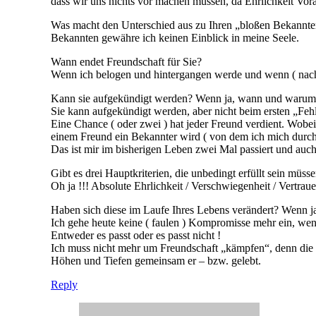
dass wir uns nichts vor machen müssen, da Ehrlichkeit Vora
Was macht den Unterschied aus zu Ihren „bloßen Bekannt
Bekannten gewähre ich keinen Einblick in meine Seele.
Wann endet Freundschaft für Sie?
Wenn ich belogen und hintergangen werde und wenn ( nach e
Kann sie aufgekündigt werden? Wenn ja, wann und warum
Sie kann aufgekündigt werden, aber nicht beim ersten „Fehl
Eine Chance ( oder zwei ) hat jeder Freund verdient. Wobei
einem Freund ein Bekannter wird ( von dem ich mich durch
Das ist mir im bisherigen Leben zwei Mal passiert und auc
Gibt es drei Hauptkriterien, die unbedingt erfüllt sein müs
Oh ja !!! Absolute Ehrlichkeit / Verschwiegenheit / Vertra
Haben sich diese im Laufe Ihres Lebens verändert? Wenn j
Ich gehe heute keine ( faulen ) Kompromisse mehr ein, wen
Entweder es passt oder es passt nicht !
Ich muss nicht mehr um Freundschaft „kämpfen“, denn die F
Höhen und Tiefen gemeinsam er – bzw. gelebt.
Reply