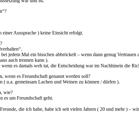
ussetzung war und ist.
en“?
iner Aussprache ) keine Einsicht erfolgt.
?
verhalten“.
 bei jedem Mal ein bisschen abbröckelt – wenn dann genug Vertrauen ab
aus auch trennen kann ).
h wenn es damals weh tat, die Entscheidung war im Nachhinein die Ric
sen, wenn es Freundschaft genannt werden soll?
uen ( u.a. gemeinsam Lachen und Weinen zu können / dürfen ).
a, wie?
n es um Freundschaft geht.
reunde, die ich habe, habe ich seit vielen Jahren ( 20 und mehr ) – w