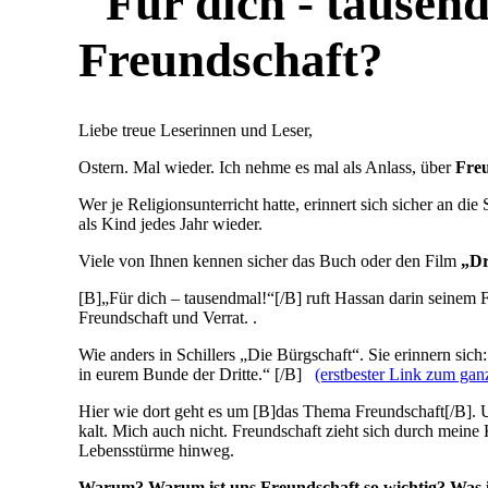
"Für dich - tausen
Freundschaft?
Liebe treue Leserinnen und Leser,
Ostern. Mal wieder. Ich nehme es mal als Anlass, über
Fre
Wer je Religionsunterricht hatte, erinnert sich sicher an die
als Kind jedes Jahr wieder.
Viele von Ihnen kennen sicher das Buch oder den Film
„Dr
[B]„Für dich – tausendmal!“[/B] ruft Hassan darin seinem F
Freundschaft und Verrat. .
Wie anders in Schillers „Die Bürgschaft“. Sie erinnern sich
in eurem Bunde der Dritte.“ [/B]
(erstbester Link zum gan
Hier wie dort geht es um [B]das Thema Freundschaft[/B].
kalt. Mich auch nicht. Freundschaft zieht sich durch mein
Lebensstürme hinweg.
Warum? Warum ist uns Freundschaft so wichtig? Was ist