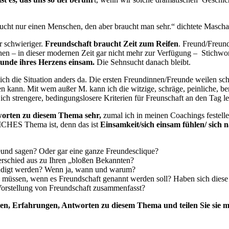
aucht nur einen Menschen, den aber braucht man sehr.“ dichtete Masch
r schwieriger.
Freundschaft braucht Zeit zum Reifen
. Freund/Freund
hen – in dieser modernen Zeit gar nicht mehr zur Verfügung – Stichw
Grunde ihres Herzens einsam.
Die Sehnsucht danach bleibt.
 sich die Situation anders da. Die ersten Freundinnen/Freunde weilen sch
en kann. Mit wem außer M. kann ich die witzige, schräge, peinliche, ber
ich strengere, bedingungslosere Kriterien für Freunschaft an den Tag l
worten zu diesem Thema sehr,
zumal ich in meinen Coachings festelle
CHES Thema ist, denn das ist
Einsamkeit/sich einsam fühlen/ sich 
und sagen? Oder gar eine ganze Freundesclique?
rschied aus zu Ihren „bloßen Bekannten?
ündigt werden? Wenn ja, wann und warum?
ein müssen, wenn es Freundschaft genannt werden soll? Haben sich dies
Vorstellung von Freundschaft zusammenfasst?
nken, Erfahrungen, Antworten zu diesem Thema und teilen Sie s