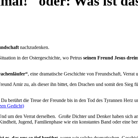
dmal!" oder: Was ist d
undschaft
nachzudenken.
 Situation in der Ostergeschichte, wo Petrus
seinen Freund Jesus dreim
achenläufer“
, eine dramatische Geschichte von Freundschaft, Verra
reund Amir zu, als dieser ihn bittet, den Drachen und somit den Sieg f
: Da berührt die Treue der Freunde bis in den Tod des Tyrannen Herz und 
zen Gedicht)
 Und um den Verrat derselben. Große Dichter und Denker haben sich a
e Kindheit, Jugend, Familienphase wie ein konstantes Band oder eine 
 es, das uns so tief berühr
t, wenn wir solche dramatischen Geschich