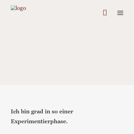
In
Allgemein
,
Selbst-Experiment
•
2 Minutes
•
15.
November 2011
Experimentierfreudig - In
Blog und Kühlschrank
Ich bin grad in so einer
Experimentierphase.