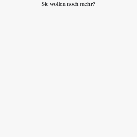
Sie wollen noch mehr?
Ich bin eine Melancholikerin! und 2
Buchtipps für die Leisen im Lande
Allgemein
,
Lebenskunst
,
Balance
,
Bewusstheit
,
Selbstmanagement
Neujahrsfrustbrief
Allgemein
Krieg oder Frieden? Von der Macht
der Worte
Allgemein
,
Lebenskunst
,
Bewusstheit