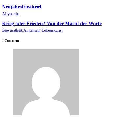
Neujahrsfrustbrief
Allgemein
Krieg oder Frieden? Von der Macht der Worte
Bewusstheit
,
Allgemein
,
Lebenskunst
1 Comment