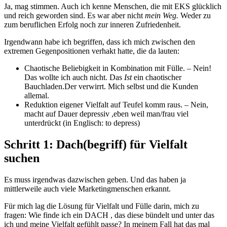
Ja, mag stimmen. Auch ich kenne Menschen, die mit EKS glücklich
und reich geworden sind. Es war aber nicht
mein Weg.
Weder zu
zum beruflichen Erfolg noch zur inneren Zufriedenheit.
Irgendwann habe ich begriffen, dass ich mich zwischen den
extremen Gegenpositionen verhakt hatte, die da lauten:
Chaotische Beliebigkeit in Kombination mit Fülle. – Nein!
Das wollte ich auch nicht. Das
Ist
ein chaotischer
Bauchladen.Der verwirrt. Mich selbst und die Kunden
allemal.
Reduktion eigener Vielfalt auf Teufel komm raus. – Nein,
macht auf Dauer depressiv ,eben weil man/frau viel
unterdrückt (in Englisch: to depress)
Schritt 1: Dach(begriff) für Vielfalt
suchen
Es muss irgendwas dazwischen geben. Und das haben ja
mittlerweile auch viele Marketingmenschen erkannt.
Für mich lag die Lösung für Vielfalt und Fülle darin, mich zu
fragen: Wie finde ich ein DACH , das diese bündelt und unter das
ich und meine Vielfalt gefühlt passe? In meinem Fall hat das mal