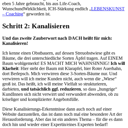
eben 5 Jahre gebraucht, bis aus Life-Coach,
WunschundWirklichkeit, ICH-Stärkung endlich „
LEBENSKUNST
– Coaching
“ geworden ist.
Schritt 2: Kanalisieren
Und das zweite Zauberwort nach DACH heißt für mich:
Kanalisieren!
Ich kenne einen Obstbauern, auf dessen Streuobstwiese gibt es
Bäume, die drei unterschiedliche Sorten Äpfel tragen. Auf EINEM
Baum wohlgemerkt! ES MACHT MICH WAHNSINNIG!
Ich will
Klarheit
: Hier steht der Baum mit Klarapfel, hier Roter Auerhahn,
dort Berlepsch. Mich verwirren diese 3-Sorten-Bäume nur. Und
verwirren will ich meine Kunden nicht, auch wenn die „Wiese“
groß ist. Das heißt, ich will meine Vielfalt so strukturieren,
darbieten,
und tatsächlich ggf. reduzieren
, so dass „hungrige“
KundInnen sich nicht verwirrt und verwundert abwenden, ob zu
kriseliger und komplizierter Angebotsfülle.
Diese Kanalisierungs-Erkenntnisse dann auch noch auf einer
Website darzustellen, das ist dann noch mal eine besondere Art der
Herausforderung. Aber das ist ein anderes Thema – für die es dann
doch hin und wieder einer Expertin/eines Experten bedarf!