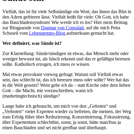
Vielfalt, das ist für viele Selbständige ein Wort, das ihnen das Blut in
den Adern gefrieren lässt. Vielfalt heißt für viele: Oh Gott, ich habe
das Bauchladensyndrom! Wie werde ich es los? Hier mein Beitrag
zur Blogparade von
Dagmar von Consulati
, auf die mich Petra
Schuseil vom
Lebenstempo-Blog
aufmerksam gemacht hat.
Wer definiert, was Sünde ist?
Zur Klarstellung: Sünde/sündigen ist etwas, das Mensch mehr oder
weniger bewusst tut, als falsch erkennt und das er gefälligst bereuen
sollte. Katholisch erzogen, ich muss es wissen.
Mal etwas provokant vorweg gefragt: Warum soll Vielfalt etwas
sein, das schlecht ist, das ich bereuen muss oder sollte? Wer hat das
in die Welt gesetzt? Wem gebe ich da – statt Kirche oder dem lieben
Gott – die Macht, mir vorzuschreiben, wann ich
(marketingtechnisch) sündige?
Lange habe ich gebraucht, um mich von den „Geboten“ und
„Verboten“ vieler Experten wieder zu befreien, die meinen, der Weg
zum Erfolg führe über Reduzierung, Konzentrierung, Fokussierung,
über Expertentum schlechthin, sonst, ja sonst, hätte man/frau ja
einen Bauchladen und sei nicht greifbar und überhaupt.