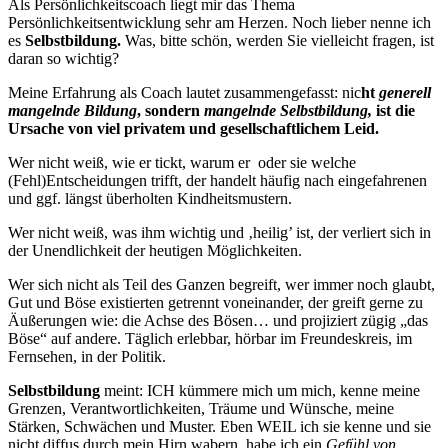
Als Persönlichkeitscoach liegt mir das Thema
Persönlichkeitsentwicklung sehr am Herzen. Noch lieber nenne ich
es
Selbstbildung.
Was, bitte schön, werden Sie vielleicht fragen, ist
daran so wichtig?
Meine Erfahrung als Coach lautet zusammengefasst: nic
ht
generell
mangelnde
Bildung
, sondern
mangelnde Selbstbildung,
ist die
Ursache von viel privatem und gesellschaftlichem Leid.
Wer nicht weiß, wie er tickt,
warum er oder sie welche
(Fehl)Entscheidungen trifft, der handelt häufig nach eingefahrenen
und ggf. längst überholten Kindheitsmustern.
Wer nicht weiß, was ihm wichtig und ‚heilig’ ist, der verliert sich in
der Unendlichkeit der heutigen Möglichkeiten.
Wer sich nicht als Teil des Ganzen begreift, wer immer noch glaubt,
Gut und Böse existierten getrennt voneinander, der greift gerne zu
Äußerungen wie: die Achse des Bösen… und projiziert zügig „das
Böse“ auf andere. Täglich erlebbar, hörbar im Freundeskreis, im
Fernsehen, in der Politik.
Selbstbildung
meint: ICH kümmere mich um mich, kenne meine
Grenzen, Verantwortlichkeiten, Träume und Wünsche, meine
Stärken, Schwächen
und Muster. Eben WEIL ich sie kenne und sie
nicht diffus durch mein Hirn wabern, habe ich ein
Gefühl von