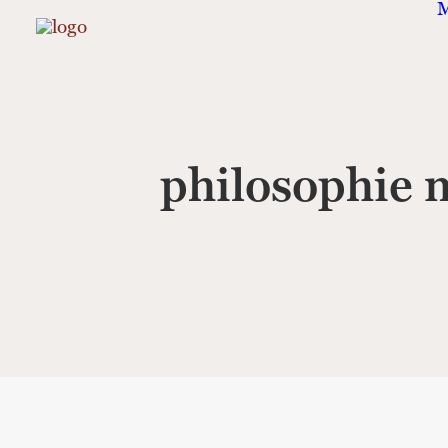
M
philosophie 