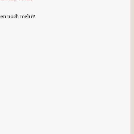
llen noch mehr?
Buchtipps für die Leisen im Lande
bstmanagement
er Worte