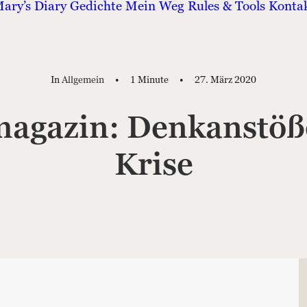
ary’s Diary
Gedichte
Mein Weg
Rules & Tools
Konta
In
Allgemein
•
1 Minute
•
27. März 2020
magazin: Denkanstöß
Krise