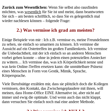
Zurück zum Wesentlichen:
Wenn Sie selbst also rausfinden
möchten, was
wesentlich
für Sie ist und meint, dann beantworten
Sie sich – am besten schriftlich, so dass Sie es gelegentlich mal
wieder nachlesen können – folgende Frage:
2.) Was vermisse ich grad am meisten?
Einige Beispiele von mir : Ich z.B. vermisse es, meine FreundeInnen
zu sehen, sie einfach so umarmen zu können. Ich vermisse die
Aussicht auf ein Ostertreffen im großen Familienkreis. Ich vermisse
die Unbedachtheit, mit der ich einfach so an anderen Menschen
vorbei gehen konnte – ohne in jedem einen potenziellen Anstecker
zu wittern… Ich vermisse das, was ich Körperlichkeit nenne und
was kein Online-Treffen ersetzen kann: die unmittelbare Präsenz
eines Menschen in Form von Gestik, Mimik, Sprache,
Körpersprache.
Viele Berufstätige erzählen mir, dass sie plötzlich doch die Kollegen
vermissen, den Kontakt, das Zwischengeplaudere mit ihnen, will
meinen, dass Home-Office EINE Alternative ist, aber nicht auf
immer und ewig die optimale. Und wenn auch das nicht klappt,
dann versuchen Sie einfach noch mal eine andere Methode.