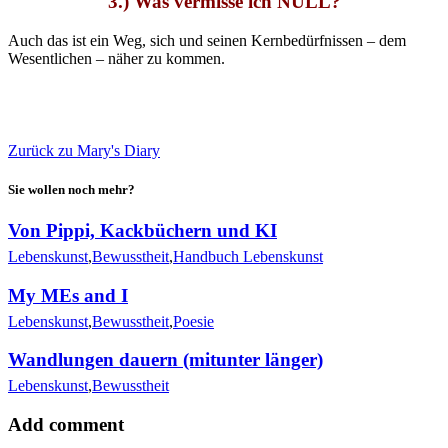
3.) Was vermisse ich NULL?
Auch das ist ein Weg, sich und seinen Kernbedürfnissen – dem
Wesentlichen – näher zu kommen.
🖨
Zurück zu Mary's Diary
Sie wollen noch mehr?
Von Pippi, Kackbüchern und KI
Lebenskunst
,
Bewusstheit
,
Handbuch Lebenskunst
My MEs and I
Lebenskunst
,
Bewusstheit
,
Poesie
Wandlungen dauern (mitunter länger)
Lebenskunst
,
Bewusstheit
Add comment