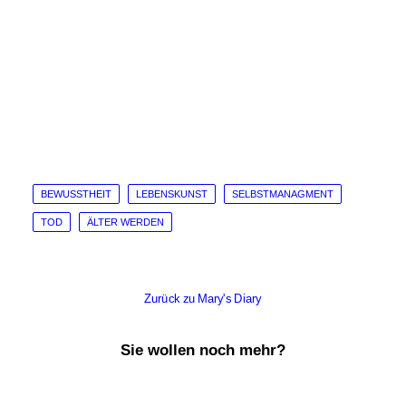
🖨
BEWUSSTHEIT
LEBENSKUNST
SELBSTMANAGMENT
TOD
ÄLTER WERDEN
Zurück zu Mary's Diary
Sie wollen noch mehr?
Von Pippi, Kackbüchern und KI