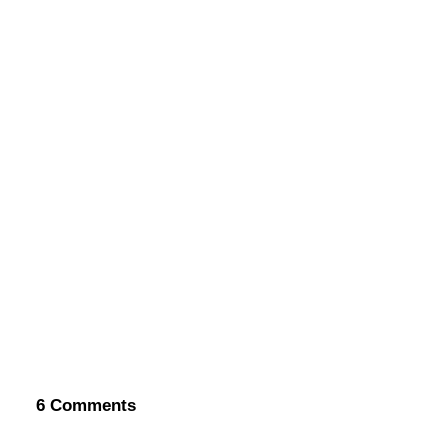
Bewusstheit
,
Handbuch Lebenskunst
,
Lebenskunst
My MEs and I
Bewusstheit
,
Poesie
,
Lebenskunst
Wandlungen dauern (mitunter länger)
Bewusstheit
,
Lebenskunst
6 Comments