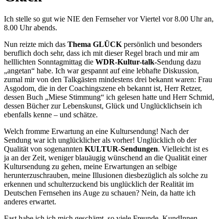
Ich stelle so gut wie NIE den Fernseher vor Viertel vor 8.00 Uhr an,
8.00 Uhr abends.
Nun reizte mich das
Thema GLÜCK
persönlich und besonders
beruflich doch sehr, dass ich mit dieser Regel brach und mir am
helllichten Sonntagmittag die
WDR-Kultur-talk-
Sendung dazu
„angetan“ habe. Ich war gespannt auf eine lebhafte Diskussion,
zumal mir von den Talkgästen mindestens drei bekannt waren: Frau
Asgodom, die in der Coachingszene eh bekannt ist, Herr Retzer,
dessen Buch „Miese Stimmung“ ich gelesen hatte und Herr Schmid,
dessen Bücher zur Lebenskunst, Glück und Unglücklichsein ich
ebenfalls kenne – und schätze.
Welch fromme Erwartung an eine Kultursendung! Nach der
Sendung war ich unglücklicher als vorher! Unglücklich ob der
Qualität von sogenannten
KULTUR-Sendungen
. Vielleicht ist es
ja an der Zeit, weniger blauäugig wünschend an die Qualität einer
Kultursendung zu gehen, meine Erwartungen an selbige
herunterzuschrauben, meine Illusionen diesbezüglich als solche zu
erkennen und schulterzuckend bis unglücklich der Realität im
Deutschen Fernsehen ins Auge zu schauen? Nein, da hatte ich
anderes erwartet.
Fast habe ich ich mich geschämt, so viele Freunde, KundInnen,