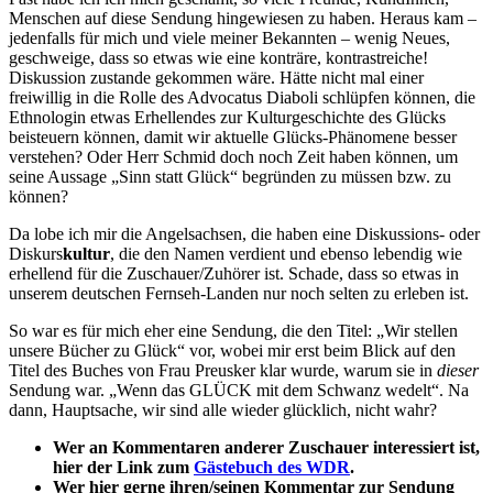
Menschen auf diese Sendung hingewiesen zu haben. Heraus kam –
jedenfalls für mich und viele meiner Bekannten – wenig Neues,
geschweige, dass so etwas wie eine konträre, kontrastreiche!
Diskussion zustande gekommen wäre. Hätte nicht mal einer
freiwillig in die Rolle des Advocatus Diaboli schlüpfen können, die
Ethnologin etwas Erhellendes zur Kulturgeschichte des Glücks
beisteuern können, damit wir aktuelle Glücks-Phänomene besser
verstehen? Oder Herr Schmid doch noch Zeit haben können, um
seine Aussage „Sinn statt Glück“ begründen zu müssen bzw. zu
können?
Da lobe ich mir die Angelsachsen, die haben eine Diskussions- oder
Diskurs
kultur
, die den Namen verdient und ebenso lebendig wie
erhellend für die Zuschauer/Zuhörer ist. Schade, dass so etwas in
unserem deutschen Fernseh-Landen nur noch selten zu erleben ist.
So war es für mich eher eine Sendung, die den Titel: „Wir stellen
unsere Bücher zu Glück“ vor, wobei mir erst beim Blick auf den
Titel des Buches von Frau Preusker klar wurde, warum sie in
dieser
Sendung war. „Wenn das GLÜCK mit dem Schwanz wedelt“. Na
dann, Hauptsache, wir sind alle wieder glücklich, nicht wahr?
Wer an Kommentaren anderer Zuschauer interessiert ist,
hier der Link zum
Gästebuch des WDR
.
Wer hier gerne ihren/seinen Kommentar zur Sendung