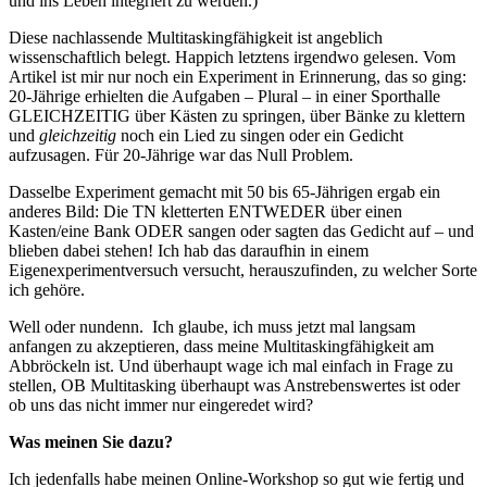
und ins Leben integriert zu werden.)
Diese nachlassende Multitaskingfähigkeit ist angeblich
wissenschaftlich belegt. Happich letztens irgendwo gelesen. Vom
Artikel ist mir nur noch ein Experiment in Erinnerung, das so ging:
20-Jährige erhielten die Aufgaben – Plural – in einer Sporthalle
GLEICHZEITIG über Kästen zu springen, über Bänke zu klettern
und
gleichzeitig
noch ein Lied zu singen oder ein Gedicht
aufzusagen. Für 20-Jährige war das Null Problem.
Dasselbe Experiment gemacht mit 50 bis 65-Jährigen ergab ein
anderes Bild: Die TN kletterten ENTWEDER über einen
Kasten/eine Bank ODER sangen oder sagten das Gedicht auf – und
blieben dabei stehen! Ich hab das daraufhin in einem
Eigenexperimentversuch versucht, herauszufinden, zu welcher Sorte
ich gehöre.
Well oder nundenn. Ich glaube, ich muss jetzt mal langsam
anfangen zu akzeptieren, dass meine Multitaskingfähigkeit am
Abbröckeln ist. Und überhaupt wage ich mal einfach in Frage zu
stellen, OB Multitasking überhaupt was Anstrebenswertes ist oder
ob uns das nicht immer nur eingeredet wird?
Was meinen Sie dazu?
Ich jedenfalls habe meinen Online-Workshop so gut wie fertig und