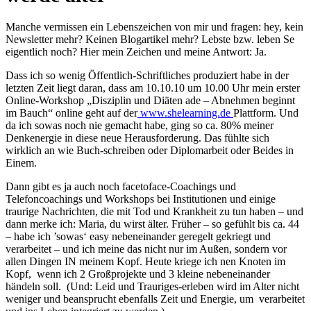
Manche vermissen ein Lebenszeichen von mir und fragen: hey, kein
Newsletter mehr? Keinen Blogartikel mehr? Lebste bzw. leben Se
eigentlich noch? Hier mein Zeichen und meine Antwort: Ja.
Dass ich so wenig Öffentlich-Schriftliches produziert habe in der
letzten Zeit liegt daran, dass am 10.10.10 um 10.00 Uhr mein erster
Online-Workshop „Disziplin und Diäten ade – Abnehmen beginnt
im Bauch“ online geht auf der
www.shelearning.de
Plattform. Und
da ich sowas noch nie gemacht habe, ging so ca. 80% meiner
Denkenergie in diese neue Herausforderung. Das fühlte sich
wirklich an wie Buch-schreiben oder Diplomarbeit oder Beides in
Einem.
Dann gibt es ja auch noch facetoface-Coachings und
Telefoncoachings und Workshops bei Institutionen und einige
traurige Nachrichten, die mit Tod und Krankheit zu tun haben – und
dann merke ich: Maria, du wirst älter. Früher – so gefühlt bis ca. 44
– habe ich ’sowas‘ easy nebeneinander geregelt gekriegt und
verarbeitet – und ich meine das nicht nur im Außen, sondern vor
allen Dingen IN meinem Kopf. Heute kriege ich nen Knoten im
Kopf, wenn ich 2 Großprojekte und 3 kleine nebeneinander
händeln soll. (Und: Leid und Trauriges-erleben wird im Alter nicht
weniger und beansprucht ebenfalls Zeit und Energie, um verarbeitet