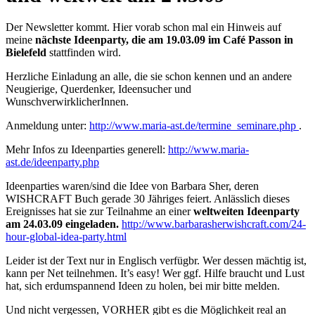
Der Newsletter kommt. Hier vorab schon mal ein Hinweis auf
meine
nächste Ideenparty, die am 19.03.09 im Café Passon in
Bielefeld
stattfinden wird.
Herzliche Einladung an alle, die sie schon kennen und an andere
Neugierige, Querdenker, Ideensucher und
WunschverwirklicherInnen.
Anmeldung unter:
http://www.maria-ast.de/termine_seminare.php
.
Mehr Infos zu Ideenparties generell:
http://www.maria-
ast.de/ideenparty.php
Ideenparties waren/sind die Idee von Barbara Sher, deren
WISHCRAFT Buch gerade 30 Jähriges feiert. Anlässlich dieses
Ereignisses hat sie zur Teilnahme an einer
weltweiten Ideenparty
am 24.03.09 eingeladen.
http://w
ww.barbarasherwishcraft.com/24-
hour-global-idea-party.html
Leider ist der Text nur in Englisch verfügbr. Wer dessen mächtig ist,
kann per Net teilnehmen. It’s easy! Wer ggf. Hilfe braucht und Lust
hat, sich erdumspannend Ideen zu holen, bei mir bitte melden.
Und nicht vergessen, VORHER gibt es die Möglichkeit real an