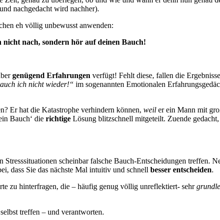
rt und nachgedacht wird nachher).
nschen eh völlig unbewusst anwenden:
 nicht nach, sondern hör auf deinen Bauch!
über
genügend Erfahrungen
verfügt! Fehlt diese, fallen die Ergebnis
brauch ich nicht wieder!“
im sogenannten Emotionalen Erfahrungsgedächt
? Er hat die Katastrophe verhindern können,
weil
er ein Mann mit gro
’sein Bauch‘ die
richtige
Lösung blitzschnell mitgeteilt. Zuende gedacht,
n Stresssituationen scheinbar falsche Bauch-Entscheidungen treffen. N
ei, dass Sie das nächste Mal intuitiv und schnell
besser entscheiden
.
te zu hinterfragen, die – häufig genug völlig unreflektiert- sehr
grundl
elbst treffen – und verantworten.