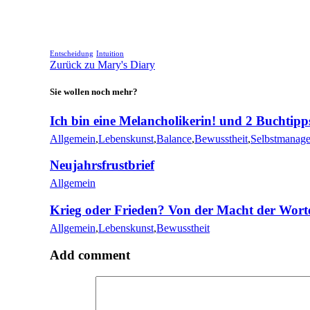
Entscheidung
Intuition
Zurück zu Mary's Diary
Sie wollen noch mehr?
Ich bin eine Melancholikerin! und 2 Buchtipp
Allgemein
,
Lebenskunst
,
Balance
,
Bewusstheit
,
Selbstmanag
Neujahrsfrustbrief
Allgemein
Krieg oder Frieden? Von der Macht der Wort
Allgemein
,
Lebenskunst
,
Bewusstheit
Add comment