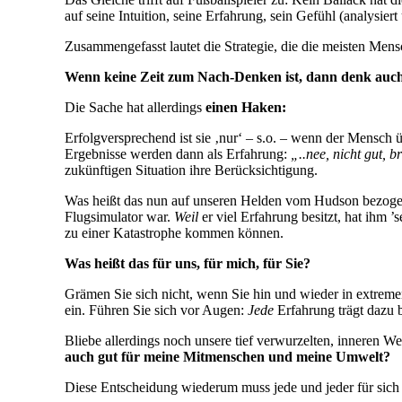
auf seine Intuition, seine Erfahrung, sein Gefühl (analysie
Zusammengefasst lautet die Strategie, die die meisten Me
Wenn keine Zeit zum Nach-Denken ist, dann denk auch
Die Sache hat allerdings
einen Haken:
Erfolgversprechend ist sie ‚nur‘ – s.o. – wenn der Mensch 
Ergebnisse werden dann als Erfahrung:
„..nee, nicht gut, 
zukünftigen Situation ihre Berücksichtigung.
Was heißt das nun auf unseren Helden vom Hudson bezogen
Flugsimulator war.
Weil
er viel Erfahrung besitzt, hat ihm 
zu einer Katastrophe kommen können.
Was heißt das für uns, für mich, für Sie?
Grämen Sie sich nicht, wenn Sie hin und wieder in extreme
ein. Führen Sie sich vor Augen:
Jede
Erfahrung trägt dazu b
Bliebe allerdings noch unsere tief verwurzelten, inneren Wer
auch gut für meine Mitmenschen und meine Umwelt?
Diese Entscheidung wiederum muss jede und jeder für sich s