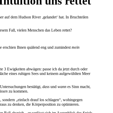
tuition uns rettet
her auf dem Hudson River ‚gelandet‘ hat. In Bruchteilen
esem Fall, vielen Menschen das Leben rettet?
ße erschien Ihnen quälend eng und zumindest
mein
te 3 Ewigkeiten abwägen: passe ich da jetzt durch oder
fläche eines ruhigen Sees und keinem aufgewühlten Meer
Untersuchungen bestätigt,
dass
und
wann
es Sinn macht,
issen
zu kommen.
 sondern „einfach drauf los schlagen“, wohingegen
raus zu denken, die Körperposition zu optimieren.
 Ball abspielt – er verlässt sich im Augenblick des Spiels