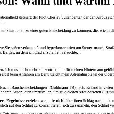
on: Wann und warum In
tionalheld gefeiert: der Pilot Chesley Sullenberger, der den Airbus sic
ll.
men Situationen zu einer guten Entscheidung zu kommen, die, wie in di
n: Sie saßen verkrampft und hyperkonzentriert am Steuer, manch Stra
des Berges, an dem ich grad anzufahren versuchte…
en. Ich muss nicht mehr konzentriert und für meinen Hintermann gefühl
 selbst beim Anfahren am Berg gleicht mein Adrenalinspiegel der Ober
 Buch „Bauchentscheidungen“ (Goldmann TB) nach. Er fand in vielen 
n inneren Autopiloten umzustellen, um zu
gleichen oder besseren Ergebn
sere Ergebnisse
erzielen, wenn sie
nicht
über ihren Schlag nachdenken,
rlich auf den Schlag zu konzentrieren, sich zu sammeln, den Schlag vo
die Zeit, genau zu überlegen, ob und wie und wann er denn nun genau den