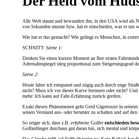
Der Held vom Huds
Alle Welt staunt und bewundert ihn, in den USA wird als Na
von Sekunden musste bzw. hat er entschieden, was er tun wi
Wie hat er das gemacht? Wie gelingt es Menschen, in extre
SCHNITT:
Szene 1:
Denken Sie einen kurzen Moment an Ihre ersten Fahrstunde
Adrenalinspiegel stieg proportional zum Steigerungsgrad 
Szene 2:
Heute fahre ich entspannt und zügig auch durch enge Straß
nicht? Muss ich vor dieser Kurve bremsen oder nicht? Und
mehr: Ich kann auf Fahr-Erfahrung zurück greifen.
Exakt diesen Phänomenen geht Gerd Gigerenzer in seinem
seinen Verstand aus- oder herunter zu schalten und auf de
So zeigte sich, dass z.B.
erfahrene
Golfer
entschieden bes
Golfanfänger durchaus gut daran tun, sich mental und körpe
Das Gleiche trifft auf Fußballspieler zu: Kein Ballack hat 