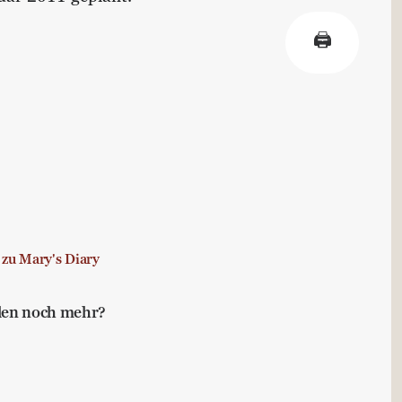
🖨
 zu Mary's Diary
llen noch mehr?
Buchtipps für die Leisen im Lande
bstmanagement