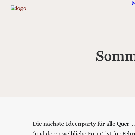
M
Somme
Die nächste Ideenparty
für alle Quer-
(und deren weibliche Form) ist für Febr