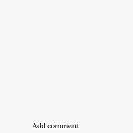
Neujahrsfrustbrief
Allgemein
Krieg oder Frieden? Von der Macht d
Allgemein
,
Lebenskunst
,
Bewusstheit
Add comment