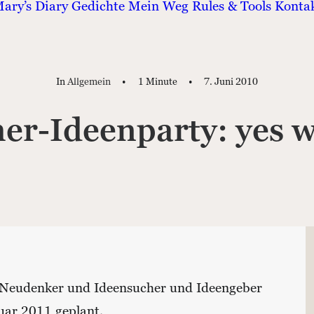
ary’s Diary
Gedichte
Mein Weg
Rules & Tools
Konta
In
Allgemein
•
1 Minute
•
7. Juni 2010
r-Ideenparty: yes w
, Neudenker und Ideensucher und Ideengeber
uar 2011 geplant.