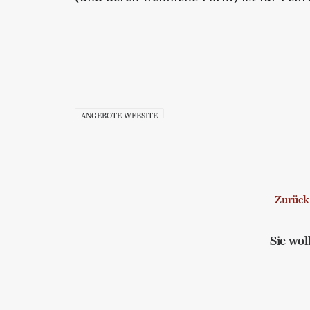
ANGEBOTE WEBSITE
Zurück
Sie wo
Ich bin eine Melancholikerin! und 2 
Allgemein
,
Lebenskunst
,
Balance
,
Bewusstheit
,
Sel