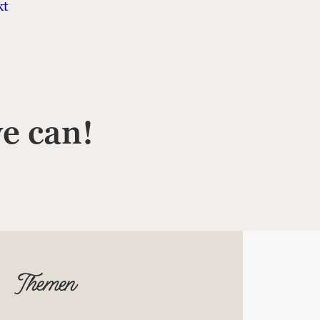
kt
e can!
Themen