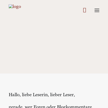
In
Allgemein
•
3 Minutes
•
5. September 2009
Welch Geistes Kind wir
sind, offenbaren wir
selbst
Hallo, liebe Leserin, lieber Leser,
gerade, wer Foren oder Blogkommentare