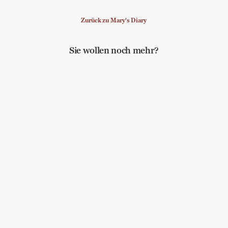
Zurück zu Mary's Diary
Sie wollen noch mehr?
Ich bin eine Melancholikerin! und 2
Buchtipps für die Leisen im Lande
Bewusstheit
,
Selbstmanagement
,
Allgemein
,
Lebenskunst
,
Balance
Neujahrsfrustbrief
Allgemein