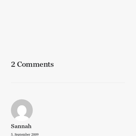
Krieg oder Frieden? Von der Macht
der Worte
Bewusstheit
,
Allgemein
,
Lebenskunst
2 Comments
Sannah
5. September 2009