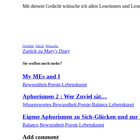
Mit diesem Gedicht wünsche ich allen Leserinnen und Leser
Gefühle
Glück
Wünsche
Zurück zu Mary's Diary
Sie wollen noch mehr?
My MEs and I
Bewusstheit
,
Poesie
,
Lebenskunst
Aphorismen 2 : Wer Zuviel sät…
Wissenswertes
,
Bewusstheit
,
Poesie
,
Balance
,
Lebenskunst
Eigene Aphorismen zu Sich-Glücken und zur
Balance
,
Bewusstheit
,
Poesie
,
Lebenskunst
Add comment