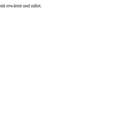
müt erwärmt und nährt.
🖨