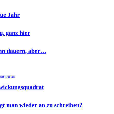
eue Jahr
, ganz hier
nn dauern, aber…
enswertes
twickungsquadrat
gt man wieder an zu schreiben?