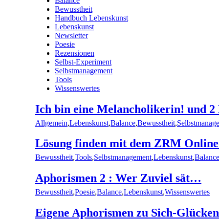
Balance
Bewusstheit
Handbuch Lebenskunst
Lebenskunst
Newsletter
Poesie
Rezensionen
Selbst-Experiment
Selbstmanagement
Tools
Wissenswertes
Ich bin eine Melancholikerin! und 2
Allgemein
,
Lebenskunst
,
Balance
,
Bewusstheit
,
Selbstmanag
Lösung finden mit dem ZRM Online
Bewusstheit
,
Tools
,
Selbstmanagement
,
Lebenskunst
,
Balanc
Aphorismen 2 : Wer Zuviel sät…
Bewusstheit
,
Poesie
,
Balance
,
Lebenskunst
,
Wissenswertes
Eigene Aphorismen zu Sich-Glücken