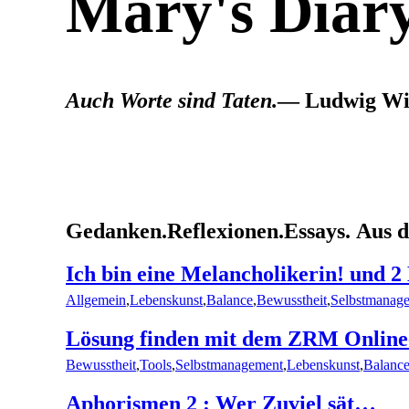
Mary's Diar
Auch Worte sind Taten.
— Ludwig Wit
Gedanken.
Reflexionen.
Essays.
Aus 
Ich bin eine Melancholikerin! und 2
Allgemein
,
Lebenskunst
,
Balance
,
Bewusstheit
,
Selbstmanag
Lösung finden mit dem ZRM Online
Bewusstheit
,
Tools
,
Selbstmanagement
,
Lebenskunst
,
Balanc
Aphorismen 2 : Wer Zuviel sät…