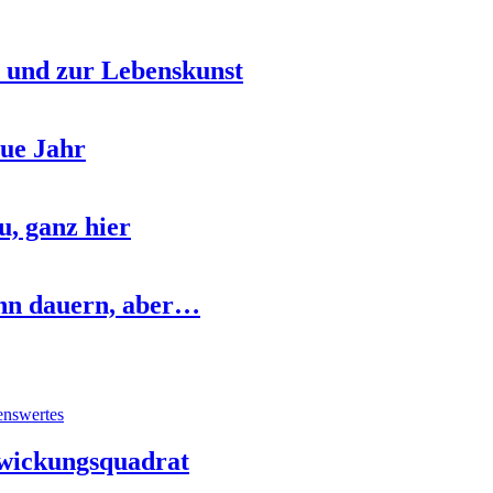
 und zur Lebenskunst
eue Jahr
, ganz hier
nn dauern, aber…
enswertes
twickungsquadrat