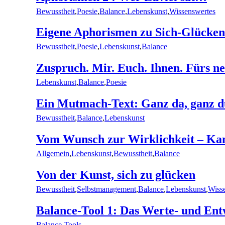
Bewusstheit
,
Poesie
,
Balance
,
Lebenskunst
,
Wissenswertes
Eigene Aphorismen zu Sich-Glücken
Bewusstheit
,
Poesie
,
Lebenskunst
,
Balance
Zuspruch. Mir. Euch. Ihnen. Fürs n
Lebenskunst
,
Balance
,
Poesie
Ein Mutmach-Text: Ganz da, ganz du
Bewusstheit
,
Balance
,
Lebenskunst
Vom Wunsch zur Wirklichkeit – Ka
Allgemein
,
Lebenskunst
,
Bewusstheit
,
Balance
Von der Kunst, sich zu glücken
Bewusstheit
,
Selbstmanagement
,
Balance
,
Lebenskunst
,
Wiss
Balance-Tool 1: Das Werte- und En
Balance
,
Tools