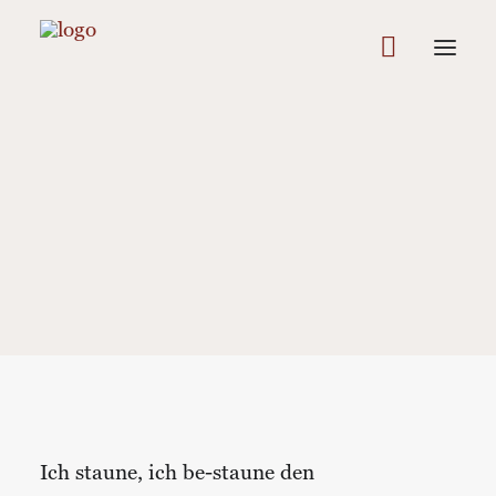
In
Bewusstheit
,
Lebenskunst
,
Poesie
•
1 Minutes
•
7.
Dezember 2024
Delay - So trügerisch, das
Sternenlicht... und die
Liebe
Ich staune, ich be-staune den