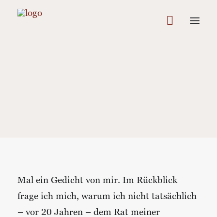
In
Allgemein
,
Lebenskunst
,
Poesie
•
1 Minutes
•
6.
Juli 2024
Mauersegler -
Luftkünstler...
Mal ein Gedicht von mir. Im Rückblick
frage ich mich, warum ich nicht tatsächlich
– vor 20 Jahren – dem Rat meiner