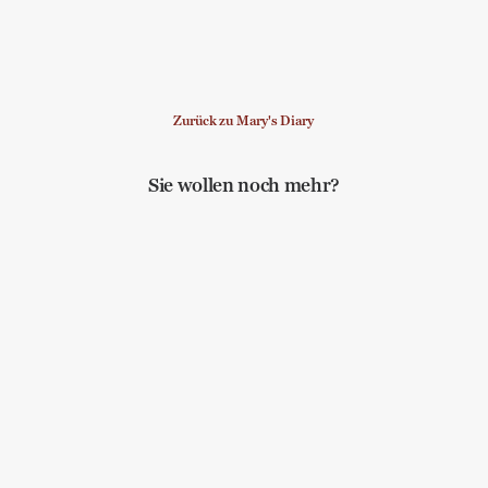
Zurück zu Mary's Diary
Sie wollen noch mehr?
Von Pippi, Kackbüchern und KI
Bewusstheit
,
Handbuch Lebenskunst
,
Lebenskunst
My MEs and I
Bewusstheit
,
Poesie
,
Lebenskunst