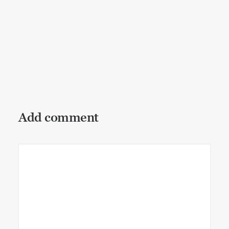
Wandlungen dauern (mitunter
länger)
Bewusstheit
,
Lebenskunst
Add comment