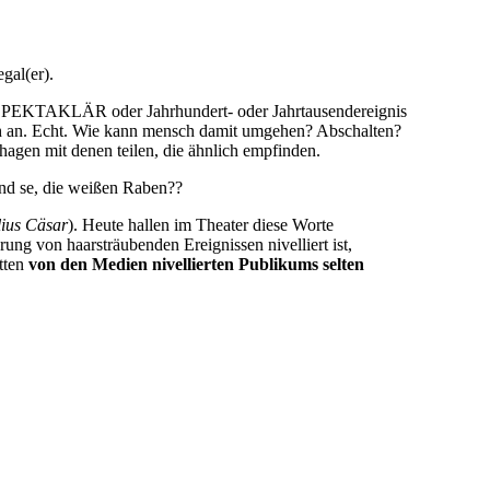
gal(er).
yper-SPEKTAKLÄR oder Jahrhundert- oder Jahrtausendereignis
mich an. Echt. Wie kann mensch damit umgehen? Abschalten?
agen mit denen teilen, die ähnlich empfinden.
ind se, die weißen Raben??
lius Cäsar
). Heute hallen im Theater diese Worte
ung von haarsträubenden Ereignissen nivelliert ist,
itten
von den Medien nivellierten Publikums selten
🖨