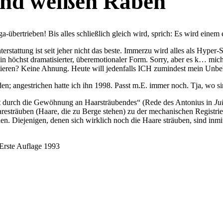
und weißen Raben
-übertrieben! Bis alles schließlich gleich wird, sprich: Es wird einem e
hterstattung ist seit jeher nicht das beste. Immerzu wird alles als H
er in höchst dramatisierter, überemotionaler Form. Sorry, aber es k… 
tieren? Keine Ahnung. Heute will jedenfalls ICH zumindest mein Unbeh
n; angestrichen hatte ich ihn 1998. Passt m.E. immer noch. Tja, wo s
t durch die Gewöhnung an Haarsträubendes“ (Rede des Antonius in
Ju
aresträuben (Haare, die zu Berge stehen) zu der mechanischen Registrier
en. Diejenigen, denen sich wirklich noch die Haare sträuben, sind inm
Erste Auflage 1993