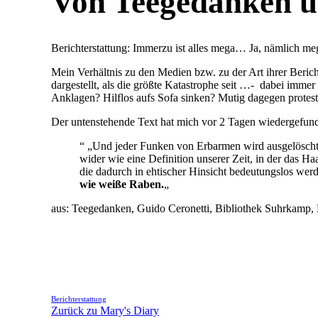
Von Teegedanken 
Berichterstattung: Immerzu ist alles mega… Ja, nämlich mega
Mein Verhältnis zu den Medien bzw. zu der Art ihrer Beric
dargestellt, als die größte Katastrophe seit …- dabei imm
Anklagen? Hilflos aufs Sofa sinken? Mutig dagegen protes
Der untenstehende Text hat mich vor 2 Tagen wiedergefunde
“ „Und jeder Funken von Erbarmen wird ausgelösch
wider wie eine Definition unserer Zeit, in der das Ha
die dadurch in ehtischer Hinsicht bedeutungslos werd
wie weiße Raben.
„
aus: Teegedanken, Guido Ceronetti, Bibliothek Suhrkamp, 
Berichterstattung
Zurück zu Mary's Diary