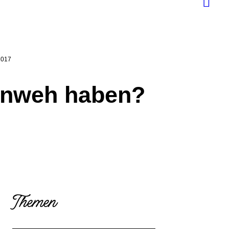
2017
ahnweh haben?
Themen