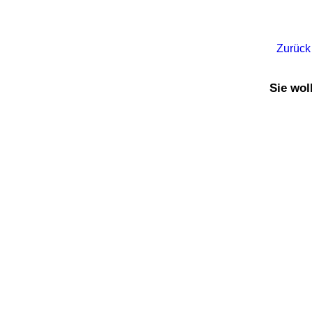
Zurück
Sie wol
Von Pippi, Kackbüchern und KI
Bewusstheit
,
Handbuch Lebenskunst
,
Lebenskunst
My MEs and I
Bewusstheit
,
Poesie
,
Lebenskunst
Wandlungen dauern (mitunter länger)
Bewusstheit
,
Lebenskunst