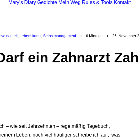
Mary’s Diary
Gedichte
Mein Weg
Rules & Tools
Kontakt
ewusstheit
,
Lebenskunst
,
Selbstmanagement
•
6 Minutes
•
25. November 
arf ein Zahnarzt Z
ch – wie seit Jahrzehnten – regelmäßig Tagebuch,
meinem Leben, noch viel häufiger schreibe ich auf, was