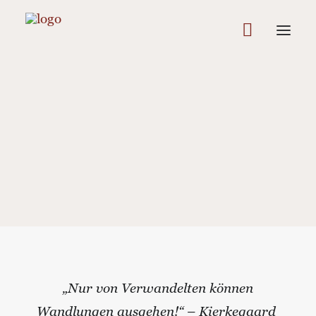
In
Bewusstheit
,
Selbstmanagement
,
Wissenswertes
•
9
Minutes
•
13. April 2016
Blogparade: Fortschritt in
Beziehungen im
unternehmerischen Alltag
„Nur von Verwandelten können
Wandlungen ausgehen!“ – Kierkegaard