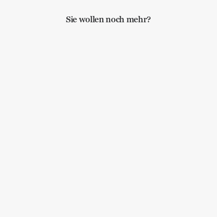
Sie wollen noch mehr?
Von Pippi, Kackbüchern und KI
Lebenskunst
,
Bewusstheit
,
Handbuch Lebenskunst
My MEs and I
Lebenskunst
,
Bewusstheit
,
Poesie
Wandlungen dauern (mitunter
länger)
Lebenskunst
,
Bewusstheit