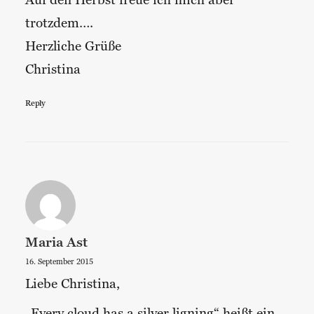
Auf den Herbst freue ich mich aber
trotzdem….
Herzliche Grüße
Christina
Reply
Maria Ast
16. September 2015
Liebe Christina,
„Every cloud has a silver ligning“ heißt ein