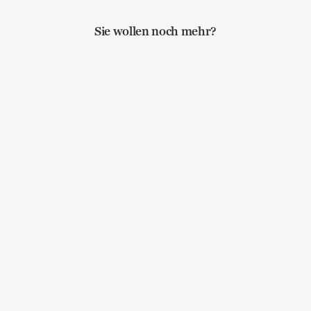
Sie wollen noch mehr?
Von Pippi, Kackbüchern und KI
Lebenskunst
,
Bewusstheit
,
Handbuch Lebenskunst
My MEs and I
Lebenskunst
,
Bewusstheit
,
Poesie
Wandlungen dauern (mitunter
länger)
Lebenskunst
,
Bewusstheit