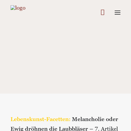
In
Bewusstheit
,
Wissenswertes
•
4 Minutes
•
3.
September 2015
Kolumne: Melancholie
oder Ewig dröhnen die
Laubbläser
Lebenskunst-Facetten:
Melancholie oder
Ewig dröhnen die Laubbläser –
7. Artikel