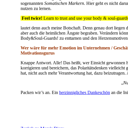
sogenannten
Somatischen Markern
. Hier geht es nicht da
nutzen zu lernen.
Feel twice!
Learn to trust and use your body & soul-guard
lautet denn auch meine Botschaft. Denn genau dort liegen 
aber auch die heimlichen Ängste begraben. Verändern könn
Body&Soul-Guards! zu enttarnen und den Herzensmotiven
Wer wäre für mehr Emotion im Unternehmen / Geschäft
Motivationsgurus
Knappe Antwort. Alle! Das heißt, wer Einsicht gewonnen hat
korrigieren und bereichern, das Polaritätsdenken vielleich
hat, nicht auch mehr Verantwortung hat, dazu beizutragen. 
„
Nu
Packen wir’s an. Ein
herzinnigliches Dankeschön
an die Ini