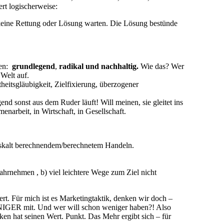
ert logischerweise:
 keine Rettung oder Lösung warten. Die Lösung bestünde
ben:
grundlegend
,
radikal und nachhaltig.
Wie das? Wer
 Welt auf.
itsgläubigkeit, Zielfixierung, überzogener
nd sonst aus dem Ruder läuft! Will meinen, sie gleitet ins
narbeit, in Wirtschaft, in Gesellschaft.
iskalt berechnendem/berechnetem Handeln.
hrnehmen , b) viel leichtere Wege zum Ziel nicht
t. Für mich ist es Marketingtaktik, denken wir doch –
ENIGER mit. Und wer will schon weniger haben?! Also
 hat seinen Wert. Punkt. Das Mehr ergibt sich – für