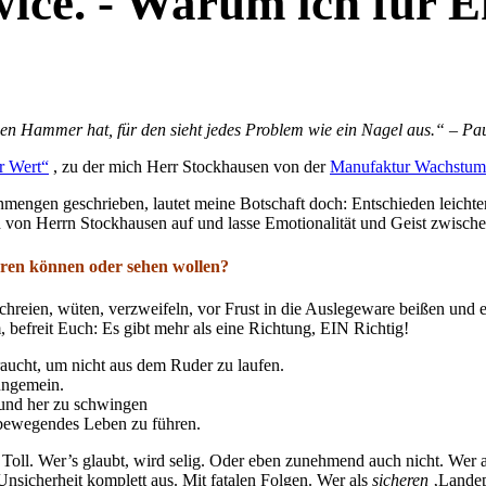
wice. - Warum ich für 
en Hammer hat, für den sieht jedes Problem wie ein Nagel aus.“ – Pa
r Wert“
, zu der mich Herr Stockhausen von der
Manufaktur Wachstum
engen geschrieben, lautet meine Botschaft doch: Entschieden leich
on Herrn Stockhausen auf und lasse Emotionalität und Geist zwischen 
ören können oder sehen wollen?
schreien, wüten, verzweifeln, vor Frust in die Auslegeware beißen und
, befreit Euch: Es gibt mehr als eine Richtung, EIN Richtig!
aucht, um nicht aus dem Ruder zu laufen.
 ungemein.
 und her zu schwingen
 bewegendes Leben zu führen.
Toll. Wer’s glaubt, wird selig. Oder eben zunehmend auch nicht. Wer a
Unsicherheit komplett aus. Mit fatalen Folgen. Wer als
sicheren
‚Landep