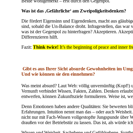
Beide wohlgemerkt – erst durch den Gegenpol.
Was ist das ‚Gefährliche‘ am Zweipoligkeitsdenken?
Die fördert Eigensinn und Eigendenken, macht aus gläubig
sind, sobald die Un-Balance droht. Infragestellen, das war 
was ist der Gegenpol zu hinterfragen? Akzeptieren. Akzept
Differenzieren hilft.
Fazit:
Think twice!
It’s the beginning of peace and inner f
Gibt es aus Ihrer Sicht absurde Gewohnheiten im Umga
Und wie können sie den einnehmen?
Was meint absurd? Laut Web: völlig unvernünftig (Kopf!) u
Vernunft verbindet Wissen, Fakten, Zahlen. Denken erlau
entwerfen, können Zukunftsziele formulieren. Weise ist, w
Denn Emotionen haben andere Qualitäten: Sie bewerten blit
Erfahrungen. Intuition nennt man das – oder auch Weisheit.
nicht nur mit Fach-Wissen vollgestopfte Jungspunde über W
draußen vor der Betriebstür zu lassen. Das ist, als würde ic
Wissen
und
Weisheit. Sachebene
und
Gefühlsebene. Synthes