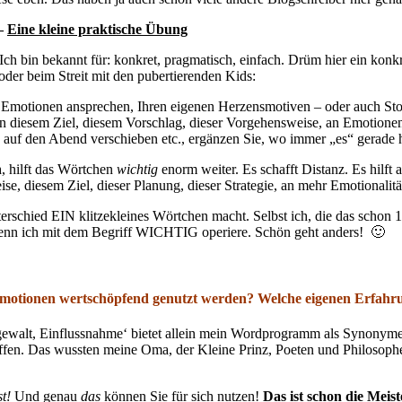
 –
Eine kleine praktische Übung
ch bin bekannt für: konkret, pragmatisch, einfach. Drüm hier ein kon
oder beim Streit mit den pubertierenden Kids:
e Emotionen ansprechen, Ihren eigenen Herzensmotiven – oder auch St
n diesem Ziel, diesem Vorschlag, dieser Vorgehensweise, an Emotion
 auf den Abend verschieben etc., ergänzen Sie, wo immer „es“ gerade h
n
, hilft das Wörtchen
wichtig
enorm weiter. Es schafft Distanz. Es hilf
se, diesem Ziel, dieser Planung, dieser Strategie, an mehr Emotionalit
chied EIN klitzekleines Wörtchen macht. Selbst ich, die das schon 10.
wenn ich mit dem Begriff WICHTIG operiere. Schön geht anders! 🙂
r Emotionen wertschöpfend genutzt werden? Welche eigenen Erfah
lsgewalt, Einflussnahme‘ bietet allein mein Wordprogramm als Synonym
ffen. Das wussten meine Oma, der Kleine Prinz, Poeten und Philosoph
st!
Und genau
das
können Sie für sich nutzen!
Das ist schon die Meist