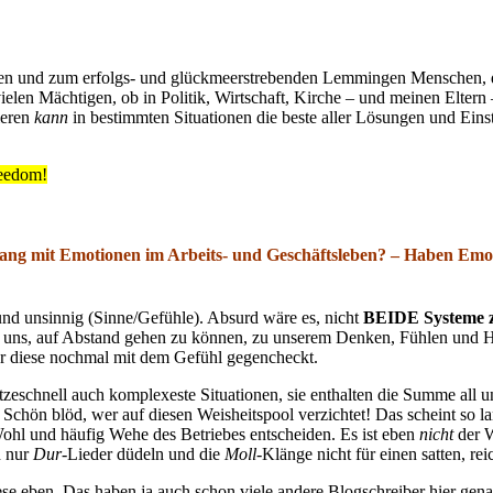
en und zum erfolgs- und glückmeerstrebenden Lemmingen Menschen, die
vielen Mächtigen, ob in Politik, Wirtschaft, Kirche – und meinen Elter
ieren
kann
in bestimmten Situationen die beste aller Lösungen und Eins
reedom!
ng mit Emotionen im Arbeits- und Geschäftsleben? – Haben Emotio
nd unsinnig (Sinne/Gefühle). Absurd wäre es, nicht
BEIDE Systeme zu 
bt uns, auf Abstand gehen zu können, zu unserem Denken, Fühlen und
er diese nochmal mit dem Gefühl gegencheckt.
zeschnell auch komplexeste Situationen, sie enthalten die Summe all 
 Schön blöd, wer auf diesen Weisheitspool verzichtet! Das scheint so 
ohl und häufig Wehe des Betriebes entscheiden. Es ist eben
nicht
der W
h nur
Dur
-Lieder düdeln und die
Moll
-Klänge nicht für einen satten, re
e eben. Das haben ja auch schon viele andere Blogschreiber hier gen