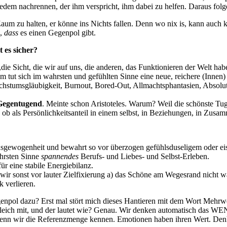
jedem nachrennen, der ihm verspricht, ihm dabei zu helfen. Daraus folg
aum zu halten, er könne ins Nichts fallen. Denn wo nix is, kann auch
n,
dass
es einen Gegenpol gibt.
 es sicher?
,die Sicht, die wir auf uns, die anderen, das Funktionieren der Welt ha
m tut sich im wahrsten und gefühlten Sinne eine neue, reichere (Innen)
stumsgläubigkeit, Burnout, Bored-Out, Allmachtsphantasien, Absoluthe
Gegentugend
. Meinte schon Aristoteles. Warum? Weil die schönste Tuge
b als Persönlichkeitsanteil in einem selbst, in Beziehungen, in Zusamme
sgewogenheit und bewahrt so vor überzogen gefühlsduseligem oder e
ahrsten Sinne
spannendes
Berufs- und Liebes- und Selbst-Erleben.
für eine stabile Energiebilanz.
ir sonst vor lauter Zielfixierung a) das Schöne am Wegesrand nicht wa
k verlieren.
npol dazu? Erst mal stört mich dieses Hantieren mit dem Wort Mehrwer
eich mit, und der lautet wie? Genau. Wir denken automatisch das W
nn wir die Referenzmenge kennen. Emotionen haben ihren Wert. Denken