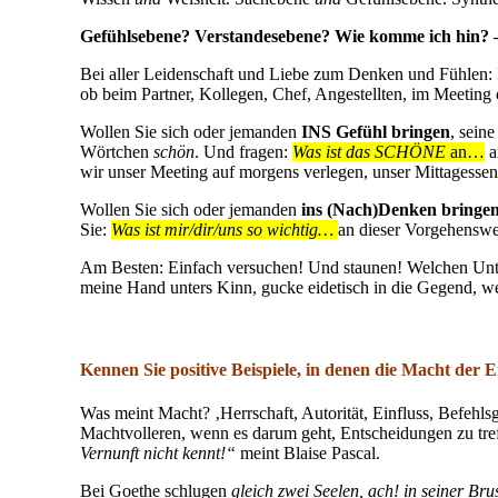
Gefühlsebene? Verstandesebene? Wie komme ich hin?
Bei aller Leidenschaft und Liebe zum Denken und Fühlen: I
ob beim Partner, Kollegen, Chef, Angestellten, im Meeting 
Wollen Sie sich oder jemanden
INS Gefühl bringen
, sein
Wörtchen
schön
. Und fragen:
Was ist das SCHÖNE
an…
a
wir unser Meeting auf morgens verlegen, unser Mittagessen
Wollen Sie sich oder jemanden
ins (Nach)Denken bringe
Sie:
Was ist mir/dir/uns so wichtig…
an dieser Vorgehenswei
Am Besten: Einfach versuchen! Und staunen! Welchen Unters
meine Hand unters Kinn, gucke eidetisch in die Gegend, 
Kennen Sie positive Beispiele, in denen die Macht de
Was meint Macht? ‚Herrschaft, Autorität, Einfluss, Befeh
Machtvolleren, wenn es darum geht, Entscheidungen zu tre
Vernunft nicht kennt!“
meint Blaise Pascal.
Bei Goethe schlugen
gleich zwei Seelen, ach! in seiner Bru