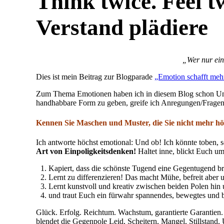
Think twice. Feel t
Verstand plädiere
„Wer nur ein
Dies ist mein Beitrag zur Blogparade
„Emotion schafft meh
Zum Thema Emotionen haben ich in diesem Blog schon Unm
handhabbare Form zu geben, greife ich Anregungen/Fragen v
Kennen Sie Maschen und Muster, die Sie nicht mehr h
Ich antworte höchst emotional: Und ob! Ich könnte toben, 
Art von Einpoligkeitsdenken!
Haltet inne, blickt Euch um
Kapiert, dass die schönste Tugend eine Gegentugend br
Lernt zu differenzieren! Das macht Mühe, befreit aber
Lernt kunstvoll und kreativ zwischen beiden Polen hin
und traut Euch ein fürwahr spannendes, bewegtes und
Glück. Erfolg. Reichtum. Wachstum, garantierte Garantien. 
blendet die Gegenpole Leid, Scheitern, Mangel, Stillstand, 