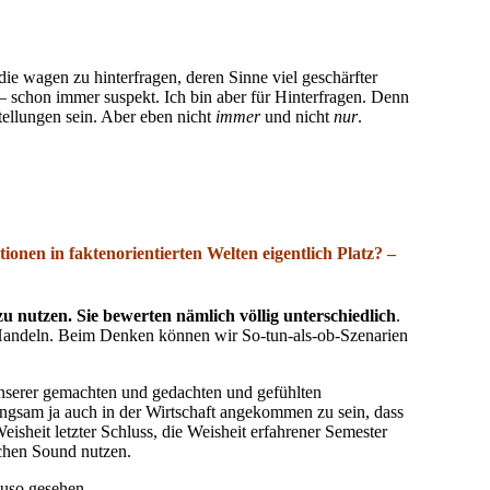
 wagen zu hinterfragen, deren Sinne viel geschärfter
n – schon immer suspekt. Ich bin aber für Hinterfragen. Denn
tellungen sein. Aber eben nicht
immer
und nicht
nur
.
nen in faktenorientierten Welten eigentlich Platz? –
nutzen. Sie bewerten nämlich völlig unterschiedlich
.
 Handeln. Beim Denken können wir So-tun-als-ob-Szenarien
unserer gemachten und gedachten und gefühlten
langsam ja auch in der Wirtschaft angekommen zu sein, dass
eisheit letzter Schluss, die Weisheit erfahrener Semester
ichen Sound nutzen.
auso gesehen.