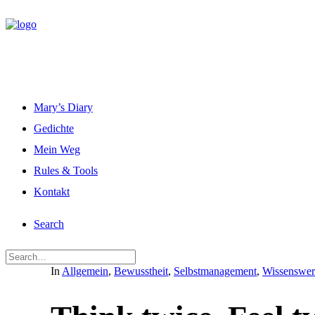
Mary’s Diary
Gedichte
Mein Weg
Rules & Tools
Kontakt
Search
In
Allgemein
,
Bewusstheit
,
Selbstmanagement
,
Wissenswer