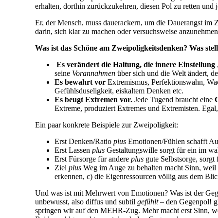
erhalten, dorthin zurückzukehren, diesen Pol zu retten und 
Er, der Mensch, muss dauerackern, um die Dauerangst im Z
darin, sich klar zu machen oder versuchsweise anzunehme
Was ist das Schöne am Zweipoligkeitsdenken? Was stellt
Es verändert die Haltung, die innere Einstellung
seine
Vorannahmen
über sich und die Welt ändert, de
Es bewahrt vor
Extremismus, Perfektionswahn, Wach
Gefühlsduseligkeit, eiskaltem Denken etc.
Es beugt Extremen vor.
Jede Tugend braucht eine
Extreme, produziert Extremes und Extremisten. Egal, o
Ein paar konkrete Beispiele zur Zweipoligkeit:
Erst Denken/Ratio
plus
Emotionen/Fühlen schafft Au
Erst Lassen
plus
Gestaltungswille sorgt für ein im w
Erst Fürsorge für andere
plus
gute Selbstsorge, sorgt 
Ziel
plus
Weg im Auge zu behalten macht Sinn, weil w
erkennen, c) die Eigenressourcen völlig aus dem Blic
Und was ist mit Mehrwert von Emotionen? Was ist der Gege
unbewusst, also diffus und subtil
gefühlt
– den Gegenpol! gl
springen wir auf den MEHR-Zug. Mehr macht erst Sinn, we