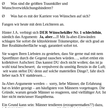
Ø Was sind die größten Traumkiller und
Wunschverwirklichungshinderer?
Ø Was hat es mit der Karriere von Wünschen auf sich?
Fangen wir heute mit dem Leichteren an.
Hinter J.A. verbirgt sich
DER Wünschekiller Nr. 1 schlechthin
,
nämlich das Argument
: Ja, aber…!!
Mit Ja-aber-Einwänden
schlagen Sie sofort die klitzekleinste Träumespitze, die sich grad an
Ihre Realitätsoberfläche wagt, garantiert sofort tot.
Sie wagen Ihren Liebsten zu gestehen, dass Sie gerne mal mit nem
Sportflitzer durch die Gegend rauschen würden…, sofort ertönt ein
kollektiver Aufschrei: Das kannst DU doch nicht wollen; das ist ja
wohl total bescheuert; da verpulverst du unnötig Benzin in die Luft;
seit wann stehst DU denn auf solche materiellen Dinge?, fahr doch
lieber nach XY stattdessen…
Ja-Aber-Argumente werden – sorry, liebe Männer, die Erfahrung
hat es leider gezeigt – am häufigsten von Männern vorgetragen. Die
Gründe, warum gerade Männer so reagieren, sind vielfältiger Art. Ist
hier nicht mein/unser Hauptthema.
Ein Grund kann sein: Männer tendieren (erzogenermaßen??) dazu,