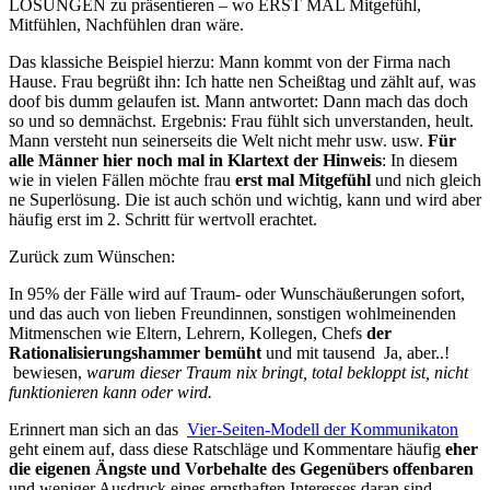
LÖSUNGEN zu präsentieren – wo ERST MAL Mitgefühl,
Mitfühlen, Nachfühlen dran wäre.
Das klassiche Beispiel hierzu: Mann kommt von der Firma nach
Hause. Frau begrüßt ihn: Ich hatte nen Scheißtag und zählt auf, was
doof bis dumm gelaufen ist. Mann antwortet: Dann mach das doch
so und so demnächst. Ergebnis: Frau fühlt sich unverstanden, heult.
Mann versteht nun seinerseits die Welt nicht mehr usw. usw.
Für
alle Männer hier noch mal in Klartext der Hinweis
: In diesem
wie in vielen Fällen möchte frau
erst mal Mitgefühl
und nich gleich
ne Superlösung. Die ist auch schön und wichtig, kann und wird aber
häufig erst im 2. Schritt für wertvoll erachtet.
Zurück zum Wünschen:
In 95% der Fälle wird auf Traum- oder Wunschäußerungen sofort,
und das auch von lieben Freundinnen, sonstigen wohlmeinenden
Mitmenschen wie Eltern, Lehrern, Kollegen, Chefs
der
Rationalisierungshammer bemüht
und mit tausend Ja, aber..!
bewiesen,
warum dieser Traum nix bringt, total bekloppt ist, nicht
funktionieren kann oder wird.
Erinnert man sich an das
Vier-Seiten-Modell der Kommunikaton
geht einem auf, dass diese Ratschläge und Kommentare häufig
eher
die eigenen Ängste und Vorbehalte des Gegenübers offenbaren
und weniger Ausdruck eines ernsthaften Interesses daran sind,