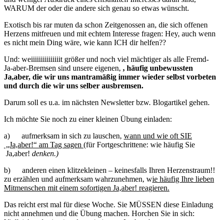
WARUM der oder die andere sich genau so etwas wünscht.
Exotisch bis rar muten da schon Zeitgenossen an, die sich offenen
Herzens mitfreuen und mit echtem Interesse fragen: Hey, auch wenn
es nicht mein Ding wäre, wie kann ICH dir helfen??
Und: weiiiiiiiiiiiiiiit größer und noch viel mächtiger als alle Fremd-
Ja-aber-Bremsen sind unsere eigenen,
, häufig unbewussten
Ja,aber, die wir uns mantramäßig immer wieder selbst vorbeten
und durch die wir uns selber ausbremsen.
Darum soll es u.a. im nächsten Newsletter bzw. Blogartikel gehen.
Ich möchte Sie noch zu einer kleinen Übung einladen:
a) aufmerksam in sich zu lauschen,
wann und wie oft SIE
„Ja,aber!“ am Tag sagen
(für Fortgeschrittene: wie häufig Sie
Ja,aber!
denken.)
b) anderen einen klitzekleinen – keinesfalls Ihren Herzenstraum!!
zu erzählen und aufmerksam wahrzunehmen, w
ie häufig Ihre lieben
Mitmenschen mit einem sofortigen Ja,aber! reagieren.
Das reicht erst mal für diese Woche. Sie MÜSSEN diese Einladung
nicht annehmen und die Übung machen. Horchen Sie in sich: