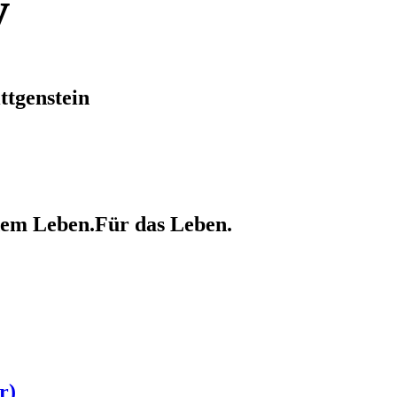
y
tgenstein
dem Leben.
Für das Leben.
r)