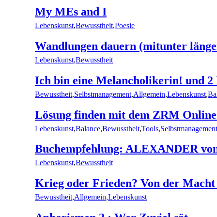
My MEs and I
Lebenskunst
,
Bewusstheit
,
Poesie
Wandlungen dauern (mitunter länge
Lebenskunst
,
Bewusstheit
Ich bin eine Melancholikerin! und 2
Bewusstheit
,
Selbstmanagement
,
Allgemein
,
Lebenskunst
,
Ba
Lösung finden mit dem ZRM Online
Lebenskunst
,
Balance
,
Bewusstheit
,
Tools
,
Selbstmanagemen
Buchempfehlung: ALEXANDER von F
Lebenskunst
,
Bewusstheit
Krieg oder Frieden? Von der Macht
Bewusstheit
,
Allgemein
,
Lebenskunst