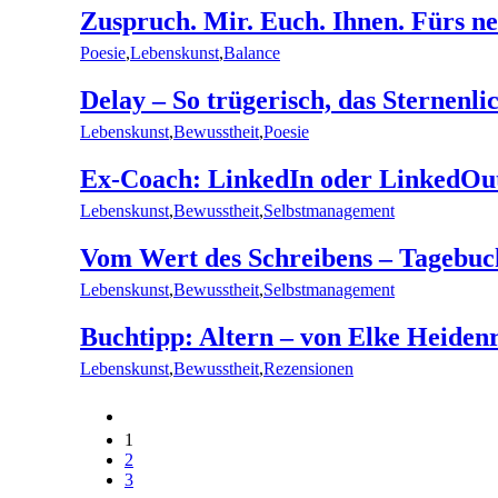
Zuspruch. Mir. Euch. Ihnen. Fürs n
Poesie
,
Lebenskunst
,
Balance
Delay – So trügerisch, das Sternenl
Lebenskunst
,
Bewusstheit
,
Poesie
Ex-Coach: LinkedIn oder LinkedOut
Lebenskunst
,
Bewusstheit
,
Selbstmanagement
Vom Wert des Schreibens – Tagebuc
Lebenskunst
,
Bewusstheit
,
Selbstmanagement
Buchtipp: Altern – von Elke Heiden
Lebenskunst
,
Bewusstheit
,
Rezensionen
1
2
3