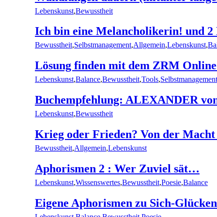
Lebenskunst
,
Bewusstheit
Ich bin eine Melancholikerin! und 2
Bewusstheit
,
Selbstmanagement
,
Allgemein
,
Lebenskunst
,
Ba
Lösung finden mit dem ZRM Online
Lebenskunst
,
Balance
,
Bewusstheit
,
Tools
,
Selbstmanagemen
Buchempfehlung: ALEXANDER von F
Lebenskunst
,
Bewusstheit
Krieg oder Frieden? Von der Macht
Bewusstheit
,
Allgemein
,
Lebenskunst
Aphorismen 2 : Wer Zuviel sät…
Lebenskunst
,
Wissenswertes
,
Bewusstheit
,
Poesie
,
Balance
Eigene Aphorismen zu Sich-Glücken
Lebenskunst
,
Balance
,
Bewusstheit
,
Poesie