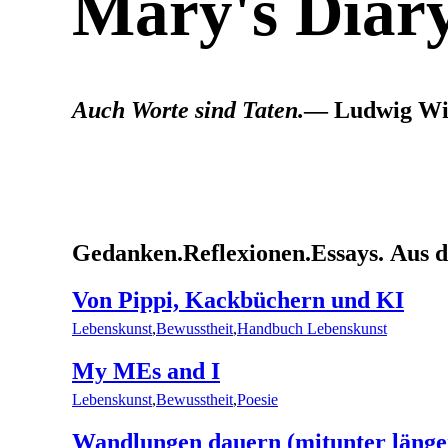
Mary's Diar
Auch Worte sind Taten.
— Ludwig Wit
Gedanken.
Reflexionen.
Essays.
Aus 
Von Pippi, Kackbüchern und KI
Lebenskunst
,
Bewusstheit
,
Handbuch Lebenskunst
My MEs and I
Lebenskunst
,
Bewusstheit
,
Poesie
Wandlungen dauern (mitunter länge