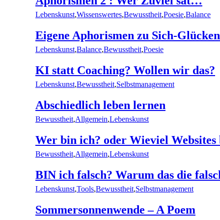
Aphorismen 2 : Wer Zuviel sät…
Lebenskunst
,
Wissenswertes
,
Bewusstheit
,
Poesie
,
Balance
Eigene Aphorismen zu Sich-Glücken
Lebenskunst
,
Balance
,
Bewusstheit
,
Poesie
KI statt Coaching? Wollen wir das?
Lebenskunst
,
Bewusstheit
,
Selbstmanagement
Abschiedlich leben lernen
Bewusstheit
,
Allgemein
,
Lebenskunst
Wer bin ich? oder Wieviel Websites
Bewusstheit
,
Allgemein
,
Lebenskunst
BIN ich falsch? Warum das die falsch
Lebenskunst
,
Tools
,
Bewusstheit
,
Selbstmanagement
Sommersonnenwende – A Poem