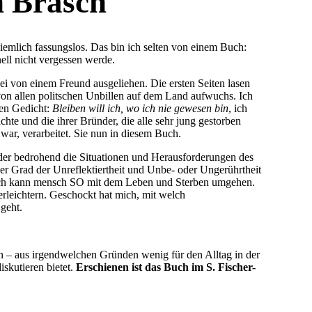
n Brasch
iemlich fassungslos. Das bin ich selten von einem Buch:
nell nicht vergessen werde.
ei von einem Freund ausgeliehen. Die ersten Seiten lasen
von allen politschen Unbillen auf dem Land aufwuchs. Ich
en Gedicht:
Bleiben will ich, wo ich nie gewesen bin
, ich
hte und die ihrer Bründer, die alle sehr jung gestorben
war, verarbeitet. Sie nun in diesem Buch.
oder bedrohend die Situationen und Herausforderungen des
er Grad der Unreflektiertheit und Unbe- oder Ungerührtheit
ürlich kann mensch SO mit dem Leben und Sterben umgehen.
 erleichtern. Geschockt hat mich, mit welch
geht.
ch – aus irgendwelchen Gründen wenig für den Alltag in der
iskutieren bietet.
Erschienen ist das Buch im S. Fischer-