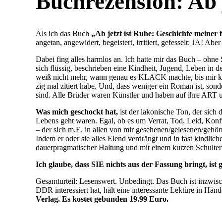
Buchrezension: Ab 
Als ich das Buch
„Ab jetzt ist Ruhe: Geschichte meiner 
angetan, angewidert, begeistert, irritiert, gefesselt: JA! Ab
Dabei fing alles harmlos an. Ich hatte mir das Buch – ohn
sich flüssig, beschrieben eine Kindheit, Jugend, Leben in
weiß nicht mehr, wann genau es KLACK machte, bis mir kla
zig mal zitiert habe. Und, dass weniger ein Roman ist, sond
sind. Alle Brüder waren Künstler und haben auf ihre ART u
Was mich geschockt hat,
ist der lakonische Ton, der sich
Lebens geht waren. Egal, ob es um Verrat, Tod, Leid, Konfr
– der sich m.E. in allen von mir gesehenen/gelesenen/gehö
Indem er oder sie alles Elend verdrängt und in fast kindlich
dauerpragmatischer Haltung und mit einem kurzen Schultern
Ich glaube, dass SIE nichts aus der Fassung bringt, is
Gesamturteil: Lesenswert. Unbedingt. Das Buch ist inzwisc
DDR interessiert hat, hält eine interessante Lektüre in Händ
Verlag. Es kostet gebunden 19.99 Euro.