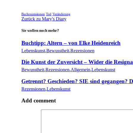
Buchrezensionen
Tod
Veränderung
Zurück zu Mary's Diary
Sie wollen noch mehr?
Buchtipp: Altern – von Elke Heidenreich
Lebenskunst
,
Bewusstheit
,
Rezensionen
Die Kunst der Zuversicht – Wider die Resigna
Bewusstheit
,
Rezensionen
,
Allgemein
,
Lebenskunst
Getrennt? Geschieden? SIE sind gegangen? Da
Rezensionen
,
Lebenskunst
Add comment