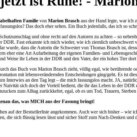
jetzt ist Ruhe! - Mario
fabelhaften Familie
von
Marion Brasch
aus der Hand legte, war ich z
er fassungslos? Das doch eher selten. Ein Buch jedenfalls, das ich so sch
e Schutzumschlag und ohne recht auf den Autoren zu achten – so nebenb
 der DDR. Fast erkannte ich mich wieder, wie ich ziemlich unbeschwert 
r wurde, dass die Autorin die Schwester von Thomas Brasch ist, dess
ern eher eine Art Aufarbeitung der eigenen Familien- und Lebensgeschic
nd Weise ihr Leben in der DDR und den Vater, der ein hohes Tier dort 
 durch das Buch von Marion Brasch zieht, völlig egal, wie berührende 
ontation mit lebensverändernden Entscheidungen ging/geht. Es ist dies
rten Interwies an den Tag legt – die mich fassungslos macht. JA, nat
er Naivität sich doch der Vorteil bedient, die ihr das Leben in der DDR
zucken zum Alltag zurückkehrt, egal, ob es um Tod, Trauern, Sterben 
t genau das, was MICH aus der Fassung bringt!
hen auf der Bestsellerliste angekommen. Auch wer sich bisher – wie i
en, die sich flüssig lesen lässt und sicher Stoff zum Nach-Denken und d