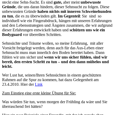
steckt eine Sehn-Sucht. Es sind
gute,
aber meist
unbewusste
Gründe
, die uns daran hindern, dieser Sehnsucht zu folgen. Diese
unbewussten Gründe
haben nichts mit inneren Schweinehunden
zu tun
, die es zu überwinden gilt.
Im Gegenteil
: Sie sind so
individuell wie ein Fingerabdruck, hängen mit unseren Erfahrungen
und den Lebensstrategien und Ängsten zusammen, die wir aufgrund
dieser Erfahrungen entwickelt haben und
schützen uns wie ein
Bodyguard
vor übereilten Schritten.
Sehnsüchte und Träume wollen, so meine Erfahrung, mit aller
Vorsicht freigelegt werden, denn auch für das Aus-Leben einer
Sehnsucht muss man innerlich den Boden bereitet haben. Dann
fühlen wir uns sicher und
wenn wir uns sicher fühlen, sind wir
bereit, den ersten Schritt zu tun – und den dann mühelos und
leicht.
Wer Lust hat, seinen/Ihren Sehnsüchten in einem geschützten
Rahmen auf die Spur zu kommen, hat dazu Gelegenheit am
23.4.2010. Hier der
Link
Zum Einstieg eine erste kleine Übung für Sie:
Was würden Sie tun, wenn morgen der Frühling da wäre und Sie
überraschend frei hätten?