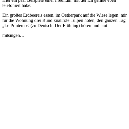
Hier ein paar Beispiele einer Freundin, mit der ich gerade eben
telefoniert habe:
Ein großes Erdbeereis essen, im Oetkerpark auf die Wiese legen, mir
für die Wohnung drei Bund knallrote Tulpen holen, den ganzen Tag
„Le Printemps“(zu Deutsch: Der Frühling) hören und laut
mitsingen…