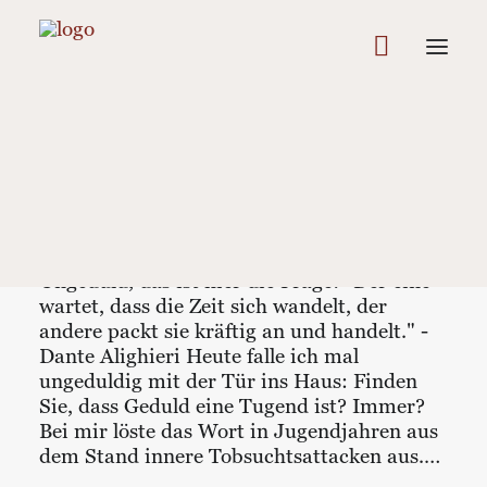
Kolumne: Geduld oder Ungeduld? Von
halbweisen Tugenden.
Lebenskunst-Facetten Von Träumen und
halbweisen Tugenden - Geduld oder
Ungeduld, das ist hier die Frage! "Der eine
wartet, dass die Zeit sich wandelt, der
andere packt sie kräftig an und handelt." -
Dante Alighieri Heute falle ich mal
ungeduldig mit der Tür ins Haus: Finden
Sie, dass Geduld eine Tugend ist? Immer?
Bei mir löste das Wort in Jugendjahren aus
dem Stand innere Tobsuchtsattacken aus.…